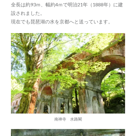
全長は約93ｍ、幅約4ｍで明治21年（1888年）に建
設されました。
現在でも琵琶湖の水を京都へと送っています。
南禅寺 水路閣