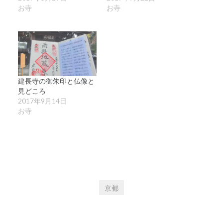
ウ
ま
お寺
お寺
ィ
す)
ン
ド
ウ
で
開
き
ま
す)
建長寺の御朱印と仏像と
見どころ
2017年9月14日
お寺
京都