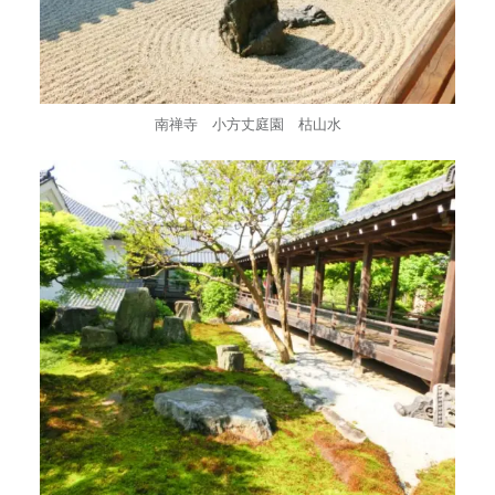
南禅寺 小方丈庭園 枯山水