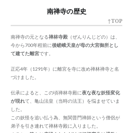
南禅寺の歴史
↑TOP
南禅寺の元となる
禅林寺殿
（ぜんりんじどの）は、
今から700年程前に
後嵯峨天皇が母の大宮御所とし
て建てた離宮
です。
正応4年（1291年）に離宮を寺に改め禅林禅寺と名
づけました。
伝承によると、この頃禅林寺殿に
夜な夜な妖怪変化
が現れ
て、亀山法皇（当時の法王）を悩ませていま
した。
この妖怪を追い払う為、無関普門禅師という僧侶が
弟子を引き連れて禅林寺殿に入りました。