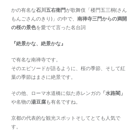
かの有名な
石川五右衛門
が歌舞伎「楼門五三桐(さん
もんごさんのきり)」の中で、
南禅寺三門からの満開
の桜の景色
を愛でて言った名台詞
『絶景かな、絶景かな』
で有名な南禅寺です。
そのエピソードが語るように、桜の季節、そして紅
葉の季節はまさに絶景です。
その他、ローマ水道橋に似た赤レンガの
「水路閣」
や名物の
湯豆腐
も有名ですね。
京都の代表的な観光スポットそしてとても人気で
す。