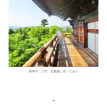
南禅寺 三門 五鳳楼に登ってみた
・