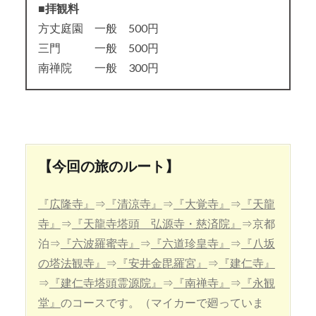
■拝観料
方丈庭園 一般 500円
三門 一般 500円
南禅院 一般 300円
【今回の旅のルート】
『広隆寺』
⇒
『清涼寺』
⇒
『大覚寺』
⇒
『天龍
寺』
⇒
『天龍寺塔頭 弘源寺・慈済院』
⇒京都
泊⇒
『六波羅蜜寺』
⇒
『六道珍皇寺』
⇒
『八坂
の塔法観寺』
⇒
『安井金毘羅宮』
⇒
『建仁寺』
⇒
『建仁寺塔頭霊源院』
⇒
『南禅寺』
⇒
『永観
堂』
のコースです。（マイカーで廻っていま