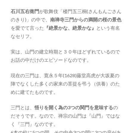
石川五右衛門
が歌舞伎「楼門五三桐(さんもんごさん
のきり)」の中で、
南禅寺三門からの満開の桜の景色
を愛でて言った
『絶景かな、絶景かな』
という有名
なセリフ。
実は、山門の建立時期と３０年ほどずれているので
お話の中だけのエピソードなのです。
現在の三門は、寛永５年(1628)藤堂高虎が大坂夏の
陣でなくした多くの家来の菩提を弔う（供養）のた
めに建てたものです。
三門とは、
悟りを開く為の3つの関門を意味する
の
だそうです。なので、禅宗の山門は『山門』ではな
く『三門』なのです。
6本の柱に5つの間、その中央3つの間に3つの扉があ