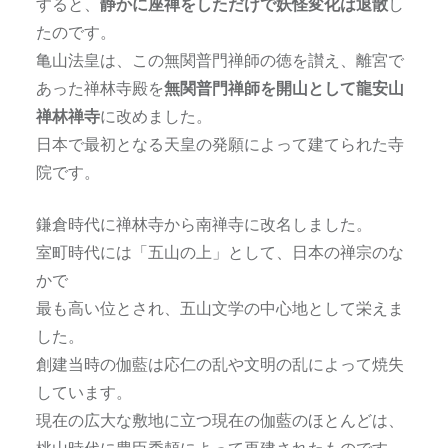
すると、
静かに座禅をしただけで妖怪変化は退散
し
たのです。
亀山法皇は、この無関普門禅師の徳を讃え、離宮で
あった禅林寺殿を
無関普門禅師を開山として龍安山
禅林禅寺
に改めました。
日本で最初となる天皇の発願によって建てられた寺
院です。
鎌倉時代に禅林寺から南禅寺に改名しました。
室町時代には「五山の上」として、日本の禅宗のな
かで
最も高い位とされ、五山文学の中心地として栄えま
した。
創建当時の伽藍は応仁の乱や文明の乱によって焼失
しています。
現在の広大な敷地に立つ現在の伽藍のほとんどは、
桃山時代に豊臣秀頼によって再建されたものです。