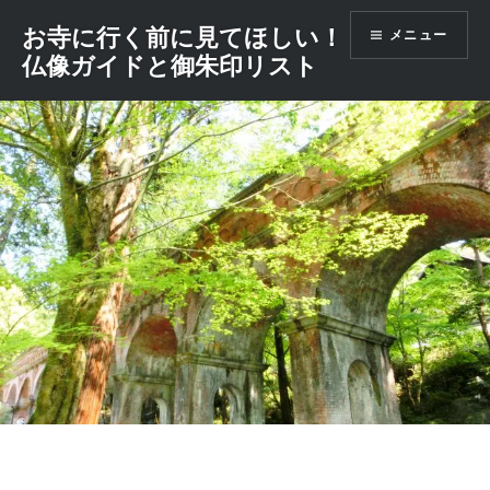
コ
お寺に行く前に見てほしい！
メニュー
ン
仏像ガイドと御朱印リスト
テ
ン
ツ
へ
ス
キ
ッ
プ