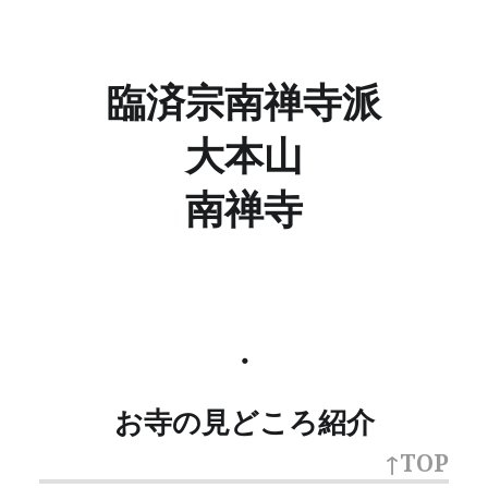
臨済宗南禅寺派
大本山
南禅寺
・
お寺の見どころ紹介
↑TOP