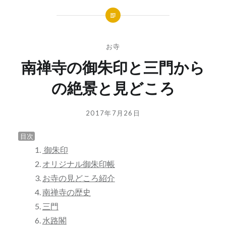
お寺
南禅寺の御朱印と三門から
の絶景と見どころ
投
投
2017年7月26日
稿
稿
者:
日:
目次
GOSYUIN-
御朱印
NAGITHER
オリジナル御朱印帳
お寺の見どころ紹介
南禅寺の歴史
三門
水路閣