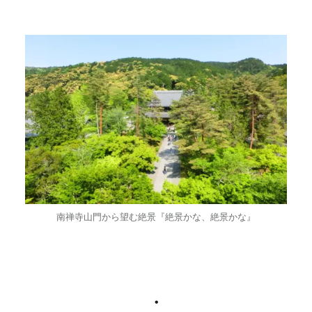
南禅寺山門から望む絶景『絶景かな、絶景かな』
・