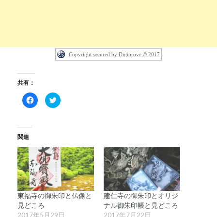
Copyright secured by Digiprove © 2017
共有：
Facebook
ク
で
リ
共
ッ
有
ク
す
し
る
て
に
Twitter
関連
は
で
ク
共
リ
有
ッ
(新
ク
し
し
い
て
ウ
く
ィ
だ
ン
さ
ド
東福寺の御朱印と仏像と
建仁寺の御朱印とオリジ
い
ウ
(新
で
見どころ
ナル御朱印帳と見どころ
し
開
2017年5月29日
2017年7月22日
い
き