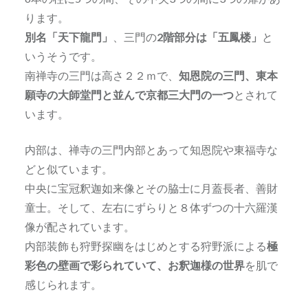
ります。
別名「天下龍門」
、三門の
2階部分は「五鳳楼」
と
いうそうです。
南禅寺の三門は高さ２２ｍで、
知恩院の三門、東本
願寺の大師堂門と並んで京都三大門の一つ
とされて
います。
内部は、禅寺の三門内部とあって知恩院や東福寺な
どと似ています。
中央に宝冠釈迦如来像とその脇士に月蓋長者、善財
童士。そして、左右にずらりと８体ずつの十六羅漢
像が配されています。
内部装飾も狩野探幽をはじめとする狩野派による
極
彩色の壁画で彩られていて、お釈迦様の世界
を肌で
感じられます。