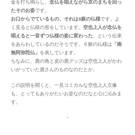
金を打ち鳴らし、
念仏を唱えながら京のまちを回っ
たそのお姿
です。
お口からでているもの、それは6躯の仏様
です。よ
く見ると仏様の形をしています。
空也上人が念仏を
唱えると一音ずつ仏様の姿に変わった
、という伝承
をあらわしているのだそうです。６躯の仏様は
「南
無阿弥陀仏」
を表しています。
ちなみに、鹿の角と皮の鹿グッズは空也上人がかわ
いがっていた鹿さんのものなのだとか。
この説明を聞くと、一見コミカルな空也上人立像
も、とってもありがたいお姿なのだなと心に沁みま
す。
・