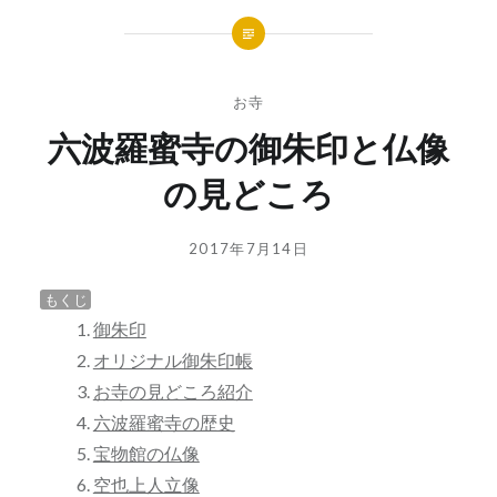
お寺
六波羅蜜寺の御朱印と仏像
の見どころ
投
投
2017年7月14日
稿
稿
者:
日:
もくじ
GOSYUIN-
御朱印
NAGITHER
オリジナル御朱印帳
お寺の見どころ紹介
六波羅蜜寺の歴史
宝物館の仏像
空也上人立像