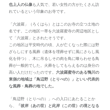
也上人の仏像
も人気で、若い女性の方がたくさん訪
れているという印象のお寺です。
「六波羅」（ろくはら）とはこのお寺の立つ土地の
名です。この地区一帯を六波羅蜜寺の周辺地区とし
て「六波羅」とされたそうです。
この地区は平安時代の頃、人が亡くなった際には野
ざらしにする風葬（遺体を埋葬せずに風にさらし風
化を待つ）、木に吊るしその肉を鳥に喰らわせる鳥
葬が一般的でした。火葬をしてもらえるのは身分の
高い人だけだったのです。
六波羅蜜寺のある鴨川の
東側の地域は「鳥辺野（とりべの）」といい代表的
な風葬・鳥葬の地でした。
「鳥辺野（とりべの）」への入口にあたることか
ら、
「彼岸（あの世）と此岸（この世）の境となる