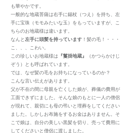
も華やかです。
一般的な地蔵菩薩は右手に錫杖（つえ）を持ち、左
手に宝珠（モモみたいな玉）をもっていますが、こ
ちらのお地蔵様は違います。
なんと
左手に頭髪を持っています
！髪の毛！・・・
こ、、、こわい。
この珍しいお地蔵様は
『鬘掛地蔵』
（かつらかけじ
ぞう）とも呼ばれています。
では、なぜ髪の毛をお持ちになっているのか？
こんな言い伝えがあります。
父が不在の間に母親を亡くした娘が、葬儀の費用が
工面できずにました。そんな娘のもとに一人の僧侶
が現れて、親切にも母の弔いと埋葬をしてください
ました。しかしお布施をするお金はありません。そ
こで娘は、自分の美しい黒髪を切り、売って費用に
してくださいと僧侶に渡しました。