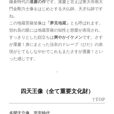
鎌倉時代の
運慶の作
です。運慶と言えば東大寺南大
門金剛力士像をはじめとする大仏師、天才仏師です
ね。
この地蔵菩薩坐像は
「夢見地蔵」
とも呼ばれます。
切れ長の眼には地蔵菩薩の知性と慈愛が表現され、
すっきりとした顔立ちは
爽やかイケメン
です。さす
が運慶！身にまとった法衣のドレープ（ひだ）の表
現がとてもしなやかでこれもまたさすが運慶！とい
った感じです。
・
四天王像（全て重要文化財）
↑TOP
多聞天立像 平安時代