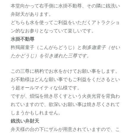
本堂向かって右手側に水掛不動尊、その隣に銭洗い
弁財天があります。
どちらも水を使ってご利益をいただくアトラクショ
ン的なお参りとなっていて楽しいです。
水掛不動尊
矜羯羅童子（こんがらどうじ）と
制多迦童子（せい
たかどうじ）を引き連れた三尊です。
この三尊に柄杓でお水をかけてお願い事をします。
お不動様はどんな願い事でもご利益をくださるとい
う超オールマイティな仏様です。
ですが、煩悩を焼き尽くすという火炎光背を背負わ
れていますので、欲深いお願い事は焼き尽くされて
しまうかもしれません。
銭洗い弁財天
弁天様の台の下にザルが用意されていますので、こ