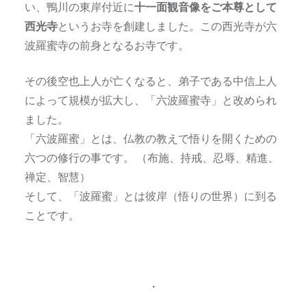
い、鴨川の東岸付近に
十一面観音像をご本尊として
西光寺
というお寺を創建しました。この西光寺が六
波羅蜜寺の前身となるお寺です。
その後空也上人が亡くなると、弟子である中信上人
によって規模が拡大し、「六波羅蜜寺」と改められ
ました。
「六波羅蜜」とは、仏教の教えで悟りを開くための
六つの修行の事です。 （布施、持戒、忍辱、精進、
禅定、智慧）
そして、「波羅蜜」とは彼岸（悟りの世界）に到る
ことです。
・