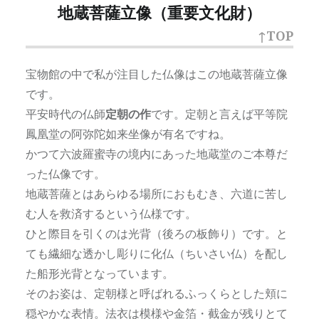
地蔵菩薩立像（重要文化財）
↑TOP
宝物館の中で私が注目した仏像はこの地蔵菩薩立像
です。
平安時代の仏師
定朝の作
です。定朝と言えば平等院
鳳凰堂の阿弥陀如来坐像が有名ですね。
かつて六波羅蜜寺の境内にあった地蔵堂のご本尊だ
った仏像です。
地蔵菩薩とはあらゆる場所におもむき、六道に苦し
む人を救済するという仏様です。
ひと際目を引くのは光背（後ろの板飾り）です。と
ても繊細な透かし彫りに化仏（ちいさい仏）を配し
た船形光背となっています。
そのお姿は、定朝様と呼ばれるふっくらとした頬に
穏やかな表情。法衣は模様や金箔・截金が残りとて