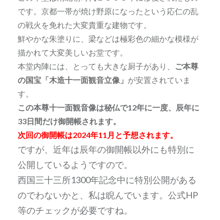
です。京都一帯が焼け野原になったという応仁の乱
の戦火を免れた大変貴重な建物です。
鮮やかな朱塗りに、梁などは極彩色の細かな模様が
描かれて大変美しいお堂です。
本堂内陣には、とっても大きな厨子があり、
ご本尊
の国宝「木造十一面観音立像」
が安置されていま
す。
この本尊十一面観音像は秘仏で12年に一度、辰年に
33日間だけ御開帳されます。
次回の御開帳は2024年11月と予想されます。
ですが、近年は辰年の御開帳以外にも特別に
公開しているようですので。
西国三十三所1300年記念中に特別公開がある
のでわないかと、私は睨んでいます。公式HP
等のチェックが必要ですね。