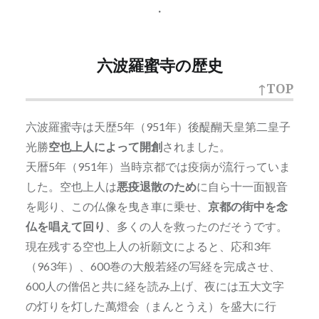
・
六波羅蜜寺の歴史
↑TOP
六波羅蜜寺は天歴5年（951年）後醍醐天皇第二皇子
光勝
空也上人によって開創
されました。
天暦5年（951年）当時京都では疫病が流行っていま
した。空也上人は
悪疫退散のため
に自ら十一面観音
を彫り、この仏像を曳き車に乗せ、
京都の街中を念
仏を唱えて回り
、多くの人を救ったのだそうです。
現在残する空也上人の祈願文によると、応和3年
（963年）、600巻の大般若経の写経を完成させ、
600人の僧侶と共に経を読み上げ、夜には五大文字
の灯りを灯した萬燈会（まんとうえ）を盛大に行