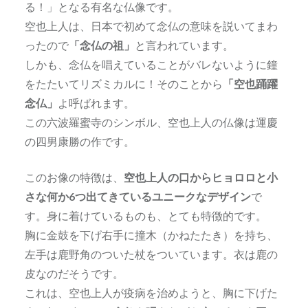
る！」となる有名な仏像です。
空也上人は、日本で初めて念仏の意味を説いてまわ
ったので
「念仏の祖」
と言われています。
しかも、念仏を唱えていることがバレないように鐘
をたたいてリズミカルに！そのことから
「空也踊躍
念仏」
よ呼ばれます。
この六波羅蜜寺のシンボル、空也上人の仏像は運慶
の四男康勝の作です。
このお像の特徴は、
空也上人の口からヒョロロと小
さな何か6つ出てきているユニークなデザイン
で
す。身に着けているものも、とても特徴的です。
胸に金鼓を下げ右手に撞木（かねたたき）を持ち、
左手は鹿野角のついた杖をついています。衣は鹿の
皮なのだそうです。
これは、空也上人が疫病を治めようと、胸に下げた