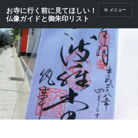
コ
お寺に行く前に見てほしい！
メニュー
ン
仏像ガイドと御朱印リスト
テ
ン
ツ
へ
ス
キ
ッ
プ