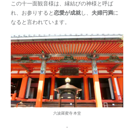
この十一面観音様は、縁結びの神様と呼ば
れ、お参りすると
恋愛が成就
し、
夫婦円満
に
なると言われています。
六波羅蜜寺 本堂
・