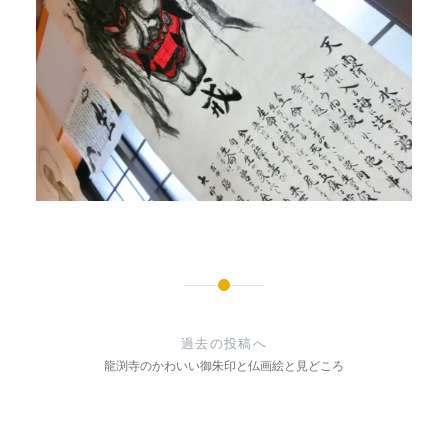
投
稿
過去の投稿へ
ナ
龍渕寺のかわいい御朱印と仏画絵と見どころ
ビ
ゲ