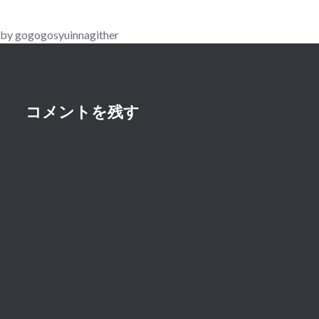
ー
by gogogosyuinnagither
シ
ョ
ン
コメントを残す