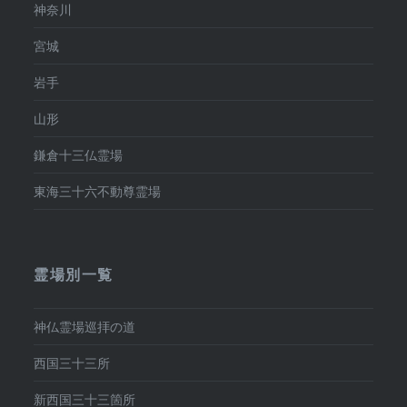
神奈川
宮城
岩手
山形
鎌倉十三仏霊場
東海三十六不動尊霊場
霊場別一覧
神仏霊場巡拝の道
西国三十三所
新西国三十三箇所