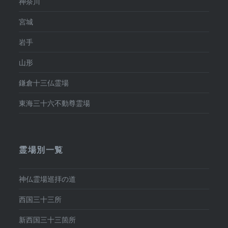
神奈川
宮城
岩手
山形
鎌倉十三仏霊場
東海三十六不動尊霊場
霊場別一覧
神仏霊場巡拝の道
西国三十三所
新西国三十三箇所