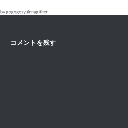
ー
by gogogosyuinnagither
シ
ョ
ン
コメントを残す