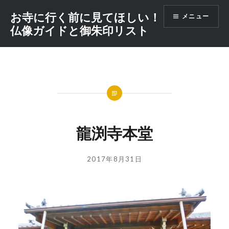
コ
お寺に行く前に見てほしい！
メニュー
ン
仏像ガイドと御朱印リスト
テ
ン
ツ
へ
ス
キ
ッ
プ
龍渕寺本堂
投
投
2017年8月31日
稿
稿
者:
日:
GOSYUIN-
NAGITHER