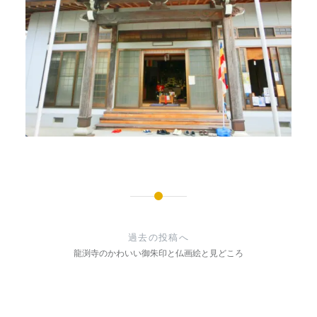
投
稿
過去の投稿へ
ナ
龍渕寺のかわいい御朱印と仏画絵と見どころ
ビ
ゲ