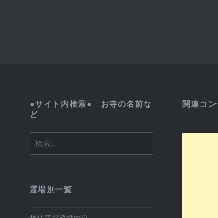
●サイト内検索● お寺の名前な
関連コン
ど
検
索:
霊場別一覧
神仏霊場巡拝の道