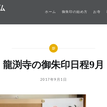
仏
ホーム
御朱印の始め方
お寺
龍渕寺の御朱印日程9月
投
投
2017年9月1日
稿
稿
者:
日:
GOSYUIN-
NAGITHER