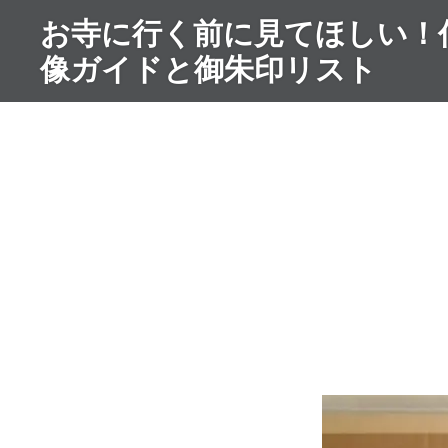
コ
お寺に行く前に見てほしい！
ン
像ガイドと御朱印リスト
テ
ン
ツ
へ
ス
キ
ッ
プ