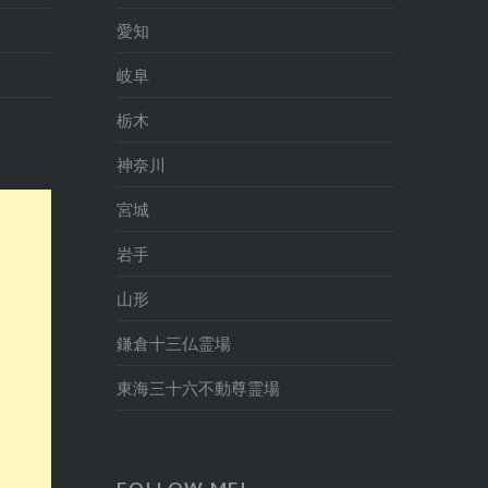
愛知
岐阜
栃木
神奈川
宮城
岩手
山形
鎌倉十三仏霊場
東海三十六不動尊霊場
FOLLOW ME!