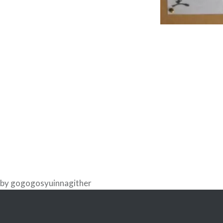
投
稿
ナ
ビ
ゲ
ー
シ
by gogogosyuinnagither
ョ
ン