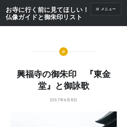
コ
お寺に行く前に見てほしい！
メニュー
ン
仏像ガイドと御朱印リスト
テ
ン
ツ
へ
ス
キ
ッ
プ
興福寺の御朱印 『東金
堂』と御詠歌
投
投
2017年6月8日
稿
稿
者:
日:
GOSYUIN-
NAGITHER