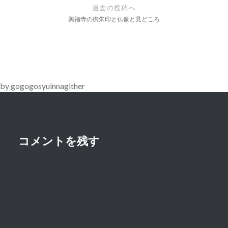
稿
過去の投稿へ
ナ
興福寺の御朱印と仏像と見どころ
ビ
ゲ
ー
by gogogosyuinnagither
シ
ョ
ン
コメントを残す