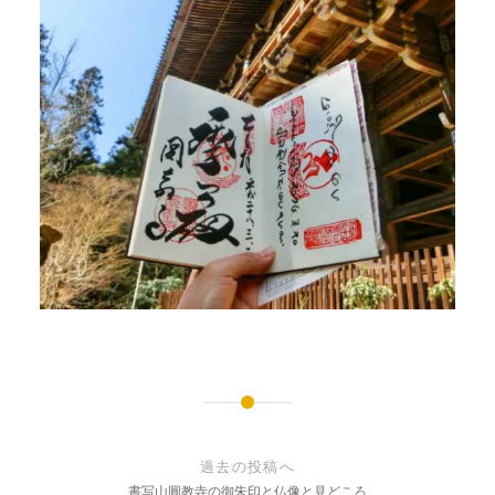
投
稿
過去の投稿へ
書写山圓教寺の御朱印と仏像と見どころ