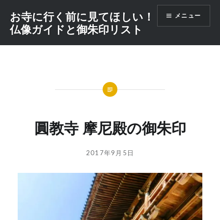
コ
お寺に行く前に見てほしい！
メニュー
ン
仏像ガイドと御朱印リスト
テ
ン
ツ
へ
ス
キ
ッ
プ
圓教寺 摩尼殿の御朱印
投
投
2017年9月5日
稿
稿
者:
日:
GOSYUIN-
NAGITHER