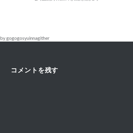
ナ
ビ
ゲ
ー
by gogogosyuinnagither
シ
ョ
ン
コメントを残す