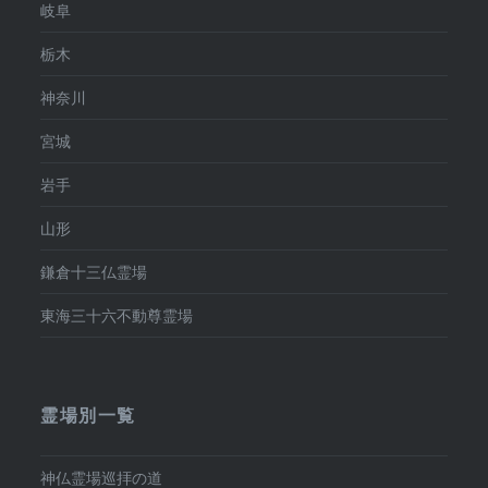
岐阜
栃木
神奈川
宮城
岩手
山形
鎌倉十三仏霊場
東海三十六不動尊霊場
霊場別一覧
神仏霊場巡拝の道