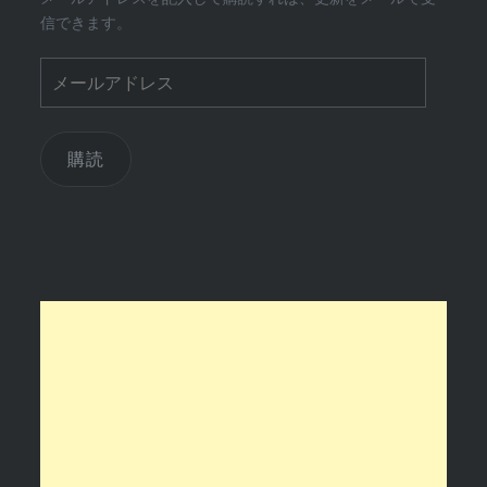
信できます。
メ
ー
ル
ア
購読
ド
レ
ス