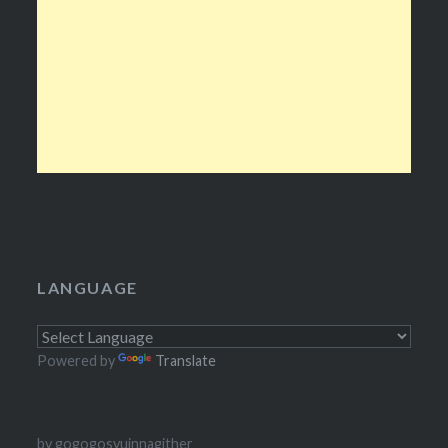
LANGUAGE
Powered by
Translate
by gogogosyuinnagither