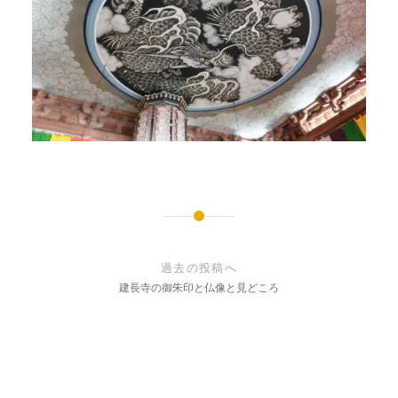
投
稿
過去の投稿へ
ナ
建長寺の御朱印と仏像と見どころ
ビ
ゲ
ー