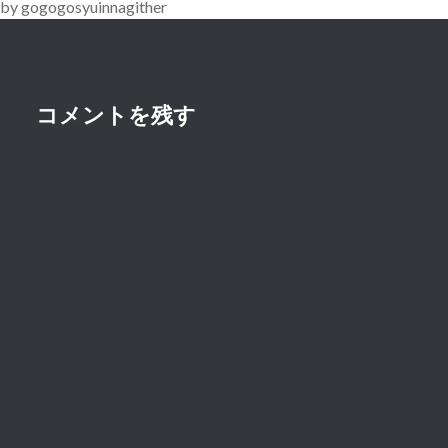
by gogogosyuinnagither
シ
ョ
ン
コメントを残す