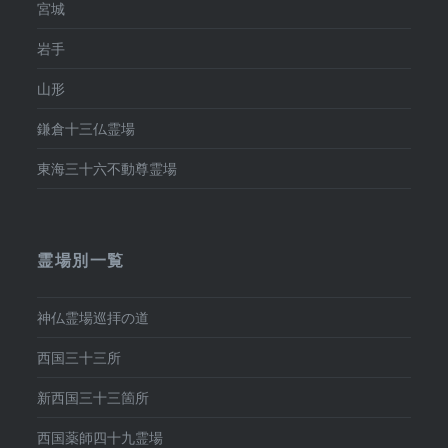
宮城
岩手
山形
鎌倉十三仏霊場
東海三十六不動尊霊場
霊場別一覧
神仏霊場巡拝の道
西国三十三所
新西国三十三箇所
西国薬師四十九霊場