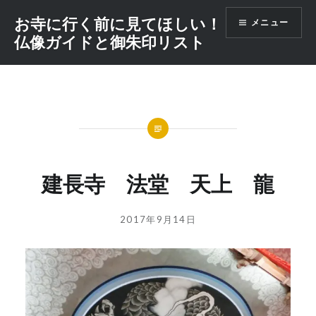
コ
お寺に行く前に見てほしい！
メニュー
ン
仏像ガイドと御朱印リスト
テ
ン
ツ
へ
ス
キ
ッ
プ
建長寺 法堂 天上 龍
投
投
2017年9月14日
稿
稿
者:
日:
GOSYUIN-
NAGITHER