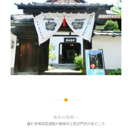
投
稿
過去の投稿へ
ナ
建仁寺塔頭霊源院の御朱印と毘沙門天の見どころ