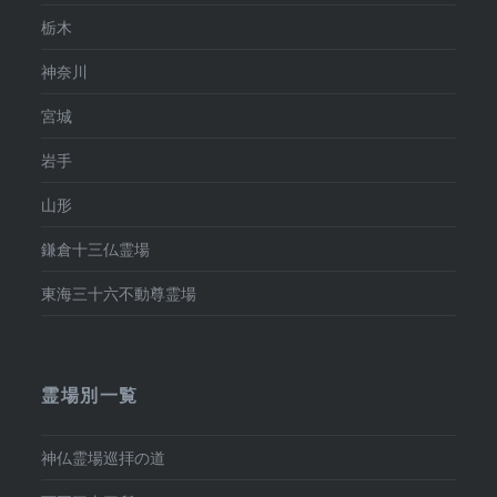
栃木
神奈川
宮城
岩手
山形
鎌倉十三仏霊場
東海三十六不動尊霊場
霊場別一覧
神仏霊場巡拝の道