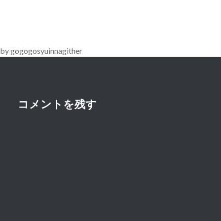
ビ
ゲ
ー
by gogogosyuinnagither
シ
ョ
ン
コメントを残す