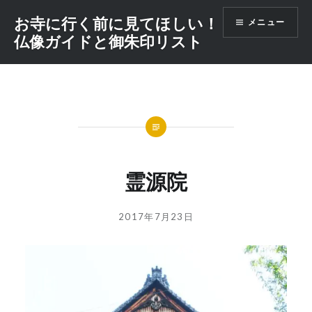
コ
お寺に行く前に見てほしい！
メニュー
ン
仏像ガイドと御朱印リスト
テ
ン
ツ
へ
ス
キ
ッ
プ
霊源院
投
投
2017年7月23日
稿
稿
者:
日:
GOSYUIN-
NAGITHER