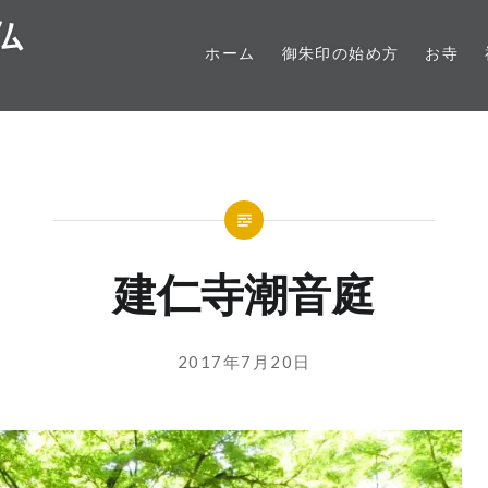
仏
ホーム
御朱印の始め方
お寺
建仁寺潮音庭
投
投
2017年7月20日
稿
稿
者:
日:
GOSYUIN-
NAGITHER