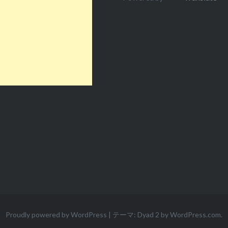
Proudly powered by WordPress
|
テーマ: Dyad 2 by
WordPress.com
.