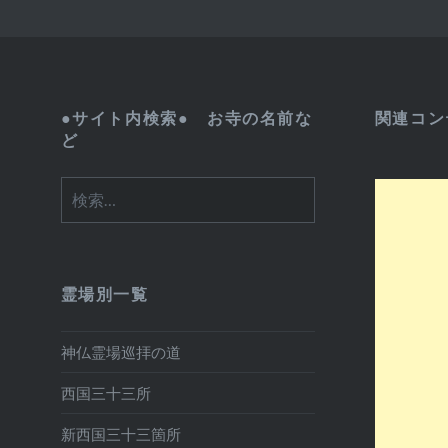
●サイト内検索● お寺の名前な
関連コン
ど
検
索:
霊場別一覧
神仏霊場巡拝の道
西国三十三所
新西国三十三箇所