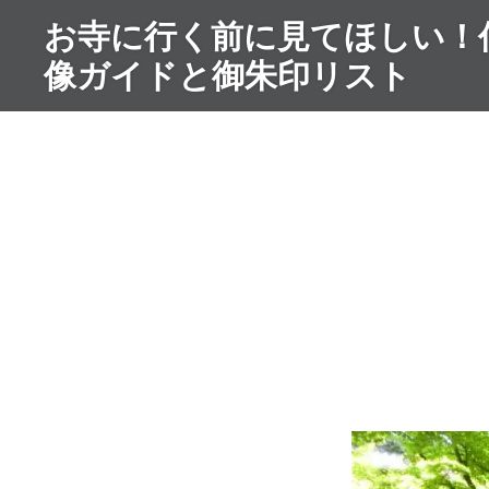
コ
お寺に行く前に見てほしい！
ン
像ガイドと御朱印リスト
テ
ン
ツ
へ
ス
キ
ッ
プ