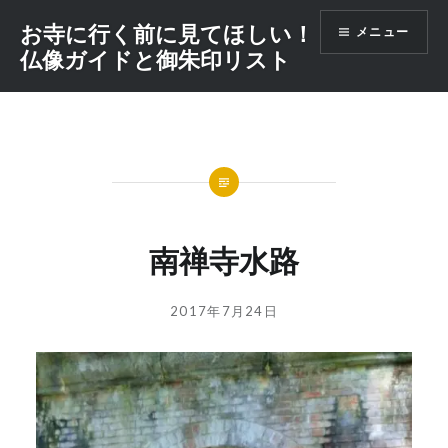
コ
お寺に行く前に見てほしい！
メニュー
ン
仏像ガイドと御朱印リスト
テ
ン
ツ
へ
ス
キ
ッ
プ
南禅寺水路
投
投
2017年7月24日
稿
稿
者:
日:
GOSYUIN-
NAGITHER