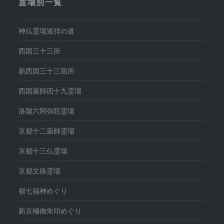
霊場別一覧
神仏霊場巡拝の道
西国三十三所
新西国三十三箇所
西国薬師四十九霊場
洛陽六阿弥陀霊場
京都十二薬師霊場
京都十三仏霊場
京都文殊霊場
都七福神めぐり
新京極御朱印めぐり