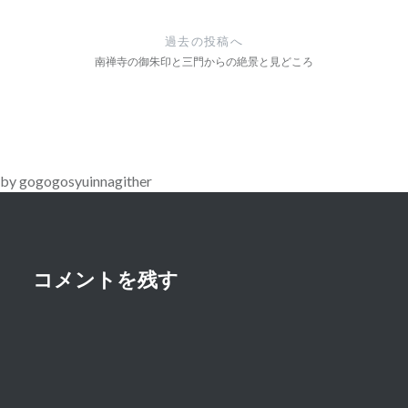
投
稿
過去の投稿へ
ナ
南禅寺の御朱印と三門からの絶景と見どころ
ビ
ゲ
ー
by gogogosyuinnagither
シ
ョ
ン
コメントを残す