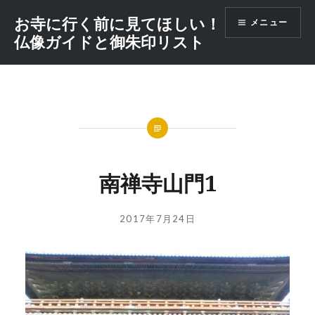
コ
お寺に行く前に見てほしい！
メニュー
ン
仏像ガイドと御朱印リスト
テ
ン
ツ
へ
ス
キ
ッ
プ
南禅寺山門1
投
投
2017年7月24日
稿
稿
者:
日:
GOSYUIN-
NAGITHER