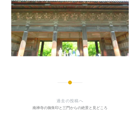
投
稿
過去の投稿へ
ナ
南禅寺の御朱印と三門からの絶景と見どころ
ビ
ゲ