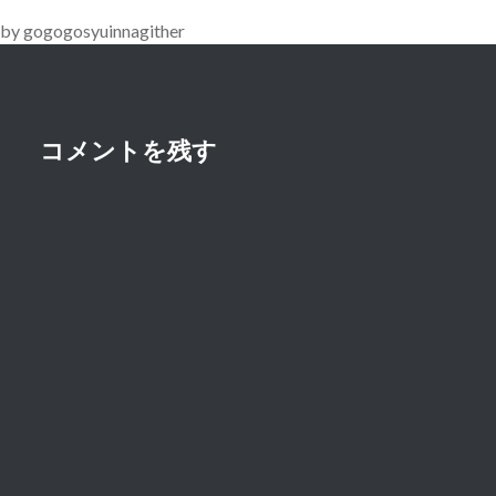
ー
by gogogosyuinnagither
シ
ョ
ン
コメントを残す