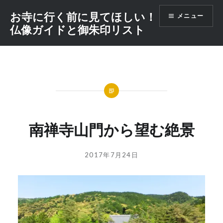
コ
お寺に行く前に見てほしい！
メニュー
ン
仏像ガイドと御朱印リスト
テ
ン
ツ
へ
ス
キ
ッ
プ
南禅寺山門から望む絶景
投
投
2017年7月24日
稿
稿
者:
日:
GOSYUIN-
NAGITHER