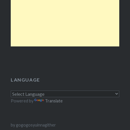
LANGUAGE
Powered by
Translate
by gogogosyuinnagither