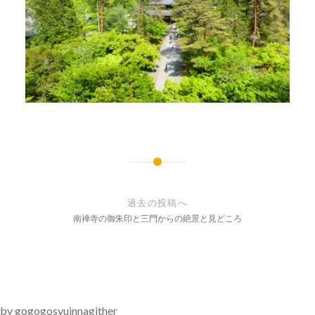
投
稿
過去の投稿へ
ナ
南禅寺の御朱印と三門からの絶景と見どころ
ビ
ゲ
ー
by gogogosyuinnagither