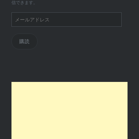
信できます。
メ
ー
ル
ア
購読
ド
レ
ス