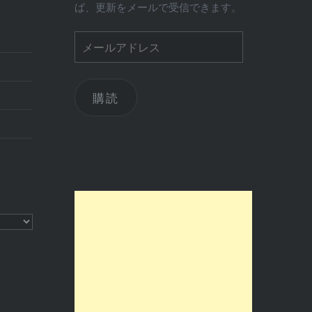
ば、更新をメールで受信できます。
メ
ー
ル
ア
購読
ド
レ
ス