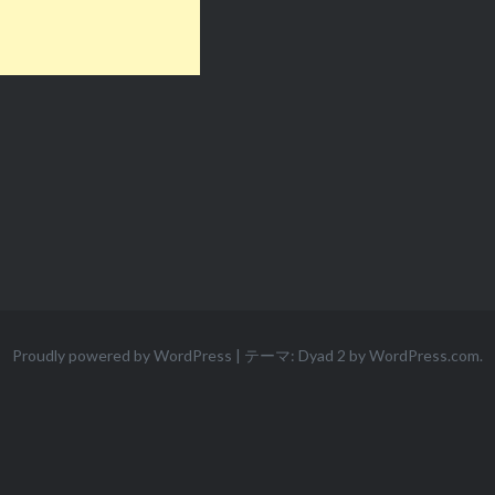
Proudly powered by WordPress
|
テーマ: Dyad 2 by
WordPress.com
.