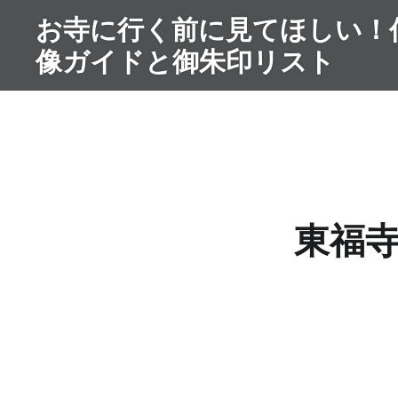
コ
お寺に行く前に見てほしい！
ン
像ガイドと御朱印リスト
テ
ン
ツ
へ
ス
キ
ッ
東福
プ