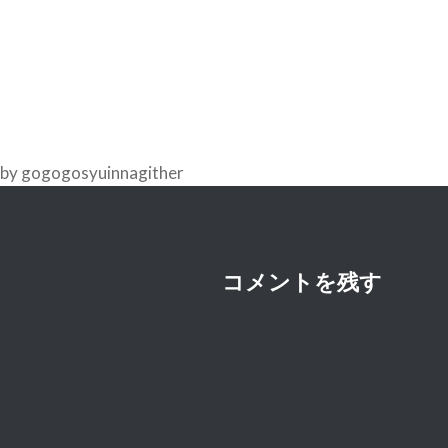
ナ
ビ
ゲ
ー
シ
by gogogosyuinnagither
ョ
ン
コメントを残す