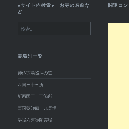
●サイト内検索● お寺の名前な
関連コン
ど
検
索:
霊場別一覧
神仏霊場巡拝の道
西国三十三所
新西国三十三箇所
西国薬師四十九霊場
洛陽六阿弥陀霊場