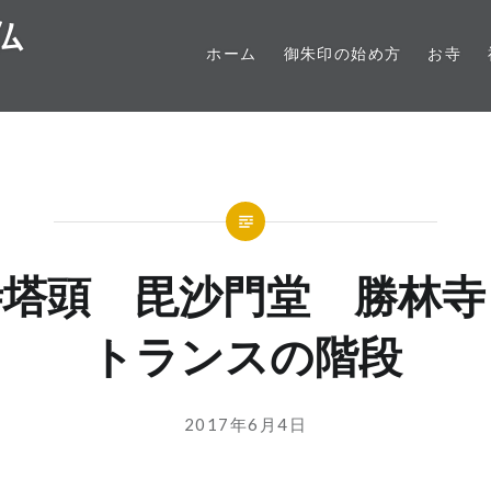
仏
ホーム
御朱印の始め方
お寺
寺塔頭 毘沙門堂 勝林寺
トランスの階段
投
投
2017年6月4日
稿
稿
者:
日: