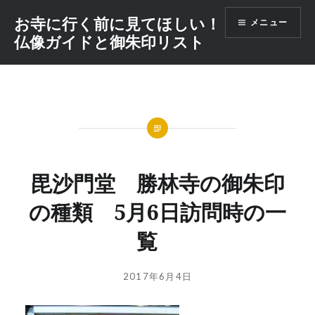
コ
お寺に行く前に見てほしい！
メニュー
ン
仏像ガイドと御朱印リスト
テ
ン
ツ
へ
ス
キ
ッ
プ
毘沙門堂 勝林寺の御朱印
の種類 5月6日訪問時の一
覧
投
投
2017年6月4日
稿
稿
者:
日: