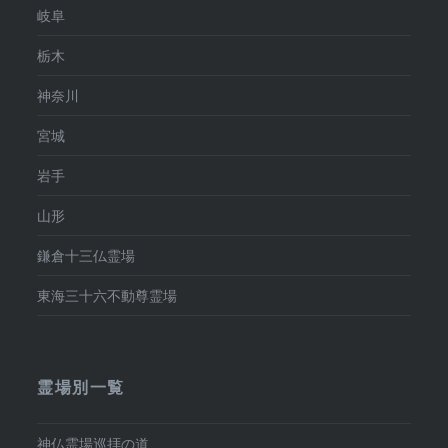
岐阜
栃木
神奈川
宮城
岩手
山形
鎌倉十三仏霊場
東海三十六不動尊霊場
霊場別一覧
神仏霊場巡拝の道