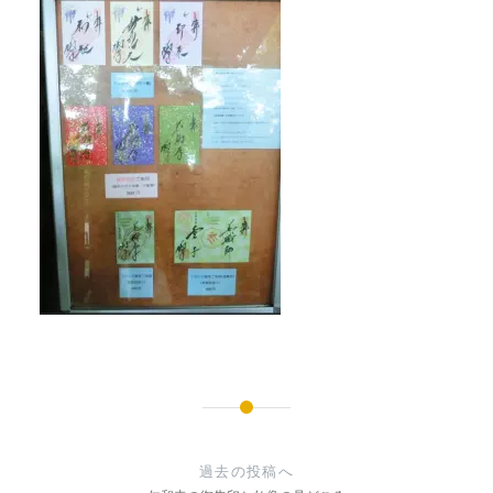
GOSYUIN-
NAGITHER
投
稿
過去の投稿へ