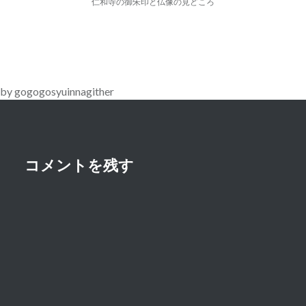
ナ
仁和寺の御朱印と仏像の見どころ
ビ
ゲ
ー
by gogogosyuinnagither
シ
ョ
ン
コメントを残す