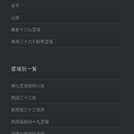
岩手
山形
鎌倉十三仏霊場
東海三十六不動尊霊場
霊場別一覧
神仏霊場巡拝の道
西国三十三所
新西国三十三箇所
西国薬師四十九霊場
洛陽六阿弥陀霊場