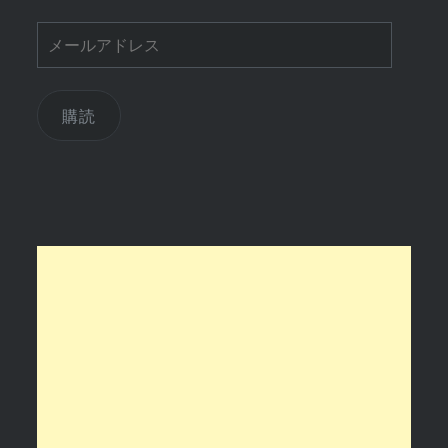
メ
ー
ル
ア
購読
ド
レ
ス