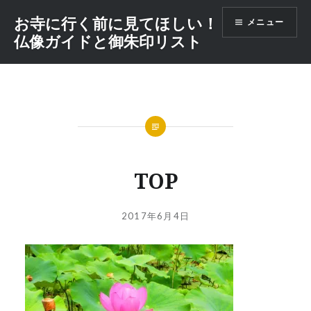
コ
お寺に行く前に見てほしい！
メニュー
ン
仏像ガイドと御朱印リスト
テ
ン
ツ
へ
ス
キ
ッ
プ
TOP
投
投
2017年6月4日
稿
稿
者:
日:
GOSYUIN-
NAGITHER