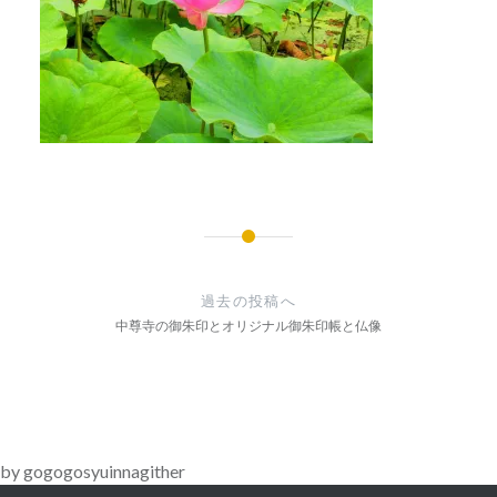
投
稿
過去の投稿へ
ナ
中尊寺の御朱印とオリジナル御朱印帳と仏像
ビ
ゲ
ー
by gogogosyuinnagither
シ