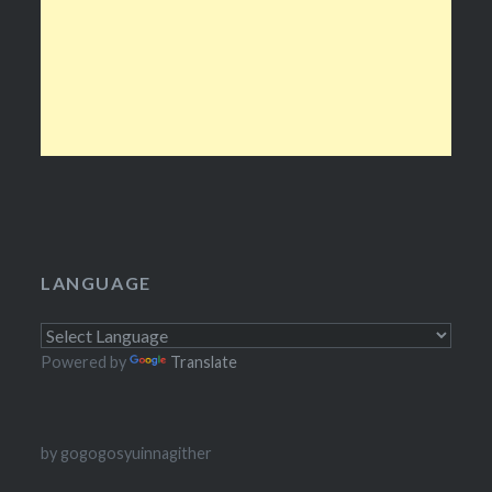
LANGUAGE
Powered by
Translate
by gogogosyuinnagither